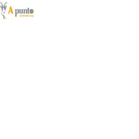
«Ahí tenemos al macar
Valencia…»