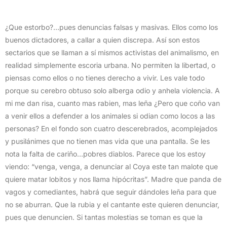
¿Que estorbo?…pues denuncias falsas y masivas. Ellos como los
buenos dictadores, a callar a quien discrepa. Así son estos
sectarios que se llaman a sí mismos activistas del animalismo, en
realidad simplemente escoria urbana. No permiten la libertad, o
piensas como ellos o no tienes derecho a vivir. Les vale todo
porque su cerebro obtuso solo alberga odio y anhela violencia. A
mi me dan risa, cuanto mas rabien, mas leña ¿Pero que coño van
a venir ellos a defender a los animales si odian como locos a las
personas? En el fondo son cuatro descerebrados, acomplejados
y pusilánimes que no tienen mas vida que una pantalla. Se les
nota la falta de cariño…pobres diablos. Parece que los estoy
viendo: “venga, venga, a denunciar al Coya este tan malote que
quiere matar lobitos y nos llama hipócritas”. Madre que panda de
vagos y comediantes, habrá que seguir dándoles leña para que
no se aburran. Que la rubia y el cantante este quieren denunciar,
pues que denuncien. Si tantas molestias se toman es que la